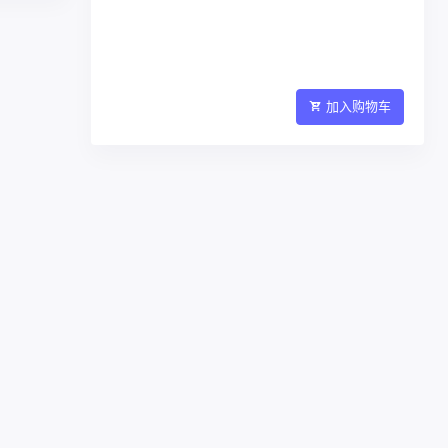
加入购物车