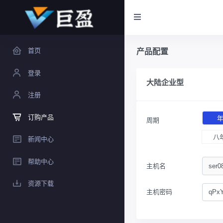
首页
产品配置
登录
大陆企业型
注册
订购产品
周期
八
新闻中心
帮助中心
主机名
资源下载
主机密码